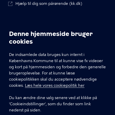
Hjælp til dig som pårørende (kk.dk)
Denne hjemmeside bruger
Cookieindstillinger
cookies
De indsamlede data bruges kun internt i
Københavns Kommune til at kunne vise fx videoer
KONTAKT
og kort på hjemmesiden og forbedre den generelle
brugeroplevelse. For at kunne læse
Kirsebærhaven 20
cookiepolitikken skal du acceptere nødvendige
2500 Valby
cookies.
Læs hele vores cookiepolitik her
Vigerslevvej 180
Du kan ændre dine valg senere ved at klikke på
2500 Valby
'Cookieindstillinger', som du finder som link
nederst på siden.
Kontakt os